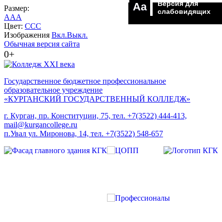
Версия для
Aa
Размер:
слабовидящих
A
A
A
Цвет:
C
C
C
Изображения
Вкл.
Выкл.
Обычная версия сайта
0+
Государственное бюджетное профессиональное
образовательное учреждение
«КУРГАНСКИЙ ГОСУДАРСТВЕННЫЙ КОЛЛЕДЖ»
г. Курган, пр. Конституции, 75, тел. +7(3522) 444-413,
mail@kurgancollege.ru
п.Увал ул. Миронова, 14, тел. +7(3522) 548-657