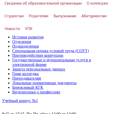
Сведения об образовательной организации
О колледже
Студентам
Родителям
Выпускникам
Абитуриентам
Новости
УПК
История развития
Отделения
Подразделения
Специальная оценка условий труда (СОУТ)
Противодействие коррупции
Государственные и муниципальные услуги в
электронной форме
Защита персональных данных
Гимн колледжа
Преподавателям
Локальные нормативные документы
Бережливый КГК
Видеоролики о профессиях
Учебный корпус №1
8:15 до 17:15, Пн-Пт, обед с 12:00 до 13:00