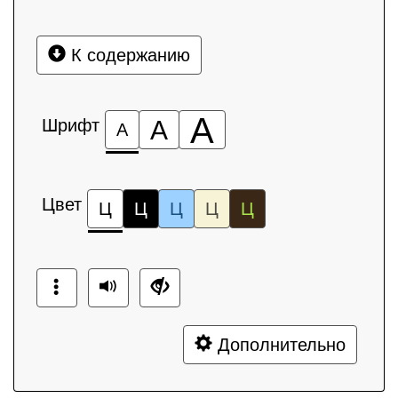
К содержанию
А
Шрифт
А
А
Цвет
Ц
Ц
Ц
Ц
Ц
Дополнительно