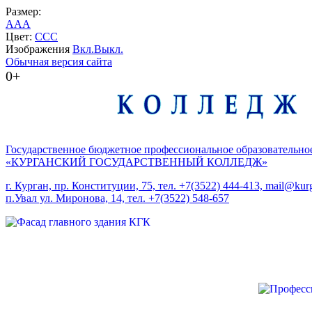
Размер:
A
A
A
Цвет:
C
C
C
Изображения
Вкл.
Выкл.
Обычная версия сайта
0+
Государственное бюджетное профессиональное образовательно
«КУРГАНСКИЙ ГОСУДАРСТВЕННЫЙ КОЛЛЕДЖ»
г. Курган, пр. Конституции, 75, тел. +7(3522) 444-413, mail@kurg
п.Увал ул. Миронова, 14, тел. +7(3522) 548-657