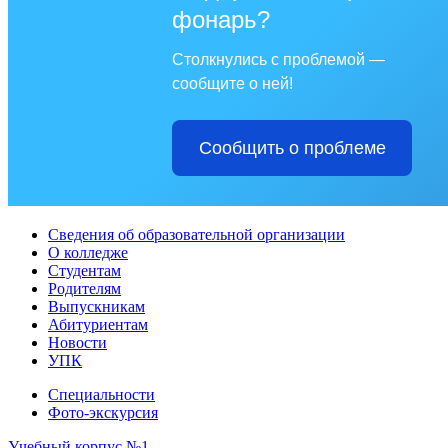
фонарь?
Столкнулись с проблемой —
сообщите о ней!
Сообщить о проблеме
Сведения об образовательной организации
О колледже
Студентам
Родителям
Выпускникам
Абитуриентам
Новости
УПК
Специальности
Фото-экскурсия
Учебный корпус №1