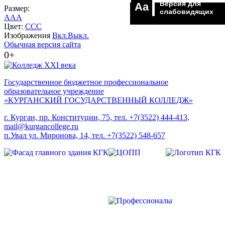
Версия для
Aa
Размер:
слабовидящих
A
A
A
Цвет:
C
C
C
Изображения
Вкл.
Выкл.
Обычная версия сайта
0+
Государственное бюджетное профессиональное
образовательное учреждение
«КУРГАНСКИЙ ГОСУДАРСТВЕННЫЙ КОЛЛЕДЖ»
г. Курган, пр. Конституции, 75, тел. +7(3522) 444-413,
mail@kurgancollege.ru
п.Увал ул. Миронова, 14, тел. +7(3522) 548-657