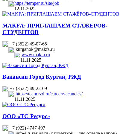
https://temper.ru/site/job
12.11.2025
MAKFA: ПРИГЛАШАЕМ СТАЖЁРОВ-
СТУДЕНТОВ
+7 (3522) 49-07-65
kurganok@makfa.ru
www.makfa.ru
11.11.2025
Вакансии Город Курган, РЖД
+7 (3522) 49-22-69
https://team.rzd.ru/career/vacancies/
11.11.2025
ООО «ТС-Ресурс»
+7 (922) 4747 497
info@ts-resurs.ru (с пометкой – для отдела кадров)