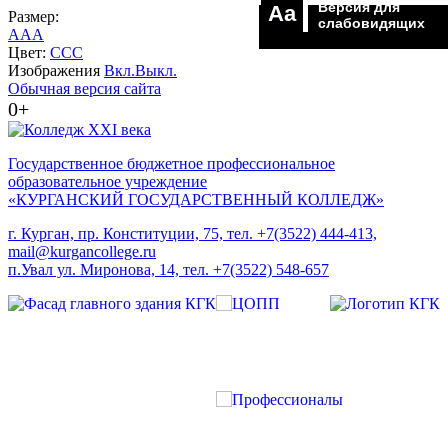
Версия для
Aa
Размер:
слабовидящих
A
A
A
Цвет:
C
C
C
Изображения
Вкл.
Выкл.
Обычная версия сайта
0+
Государственное бюджетное профессиональное
образовательное учреждение
«КУРГАНСКИЙ ГОСУДАРСТВЕННЫЙ КОЛЛЕДЖ»
г. Курган, пр. Конституции, 75, тел. +7(3522) 444-413,
mail@kurgancollege.ru
п.Увал ул. Миронова, 14, тел. +7(3522) 548-657