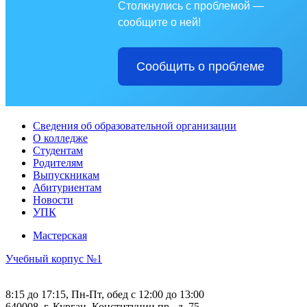
Столкнулись с проблемой —
сообщите о ней!
Сообщить о проблеме
Сведения об образовательной организации
О колледже
Студентам
Родителям
Выпускникам
Абитуриентам
Новости
УПК
Мастерская
Учебный корпус №1
8:15 до 17:15, Пн-Пт, обед с 12:00 до 13:00
640008, г. Курган, Конституции пр., д. 75