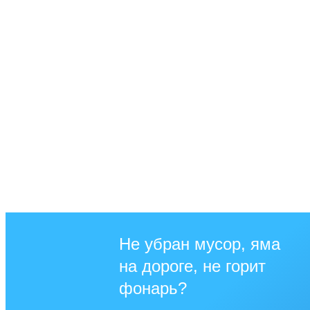
Не убран мусор, яма
на дороге, не горит
фонарь?