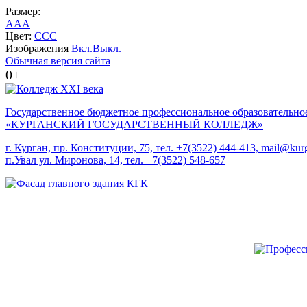
Размер:
A
A
A
Цвет:
C
C
C
Изображения
Вкл.
Выкл.
Обычная версия сайта
0+
Государственное бюджетное профессиональное образовательно
«КУРГАНСКИЙ ГОСУДАРСТВЕННЫЙ КОЛЛЕДЖ»
г. Курган, пр. Конституции, 75, тел. +7(3522) 444-413, mail@kurg
п.Увал ул. Миронова, 14, тел. +7(3522) 548-657