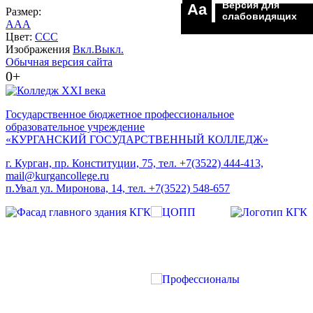
Версия для
Aa
Размер:
слабовидящих
A
A
A
Цвет:
C
C
C
Изображения
Вкл.
Выкл.
Обычная версия сайта
0+
Государственное бюджетное профессиональное
образовательное учреждение
«КУРГАНСКИЙ ГОСУДАРСТВЕННЫЙ КОЛЛЕДЖ»
г. Курган, пр. Конституции, 75, тел. +7(3522) 444-413,
mail@kurgancollege.ru
п.Увал ул. Миронова, 14, тел. +7(3522) 548-657