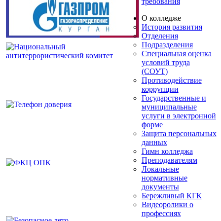
требования
О колледже
История развития
Отделения
Подразделения
Специальная оценка
условий труда
(СОУТ)
Противодействие
коррупции
Государственные и
муниципальные
услуги в электронной
форме
Защита персональных
данных
Гимн колледжа
Преподавателям
Локальные
нормативные
документы
Бережливый КГК
Видеоролики о
профессиях