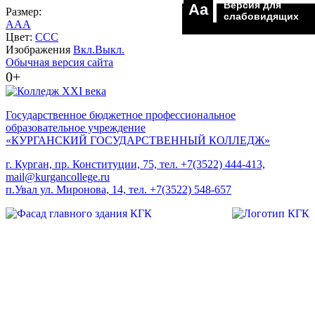
Версия для
Aa
Размер:
слабовидящих
A
A
A
Цвет:
C
C
C
Изображения
Вкл.
Выкл.
Обычная версия сайта
0+
Государственное бюджетное профессиональное
образовательное учреждение
«КУРГАНСКИЙ ГОСУДАРСТВЕННЫЙ КОЛЛЕДЖ»
г. Курган, пр. Конституции, 75, тел. +7(3522) 444-413,
mail@kurgancollege.ru
п.Увал ул. Миронова, 14, тел. +7(3522) 548-657