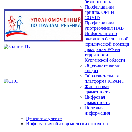
безопасность
Профилактика
гриппа, ОРВИ,
COVID
Профилактика
употребления ПАВ
Информация по
оказанию бесплатной
юридической помощи
гражданам РФ на
территории
Курганской области
Образовательный
кредит
Образовательная
платформа ЮРАЙТ
Финансовая
грамотность
Цифровая
грамотность
Полезная
информация
Целевое обучение
Информация об академических отпусках