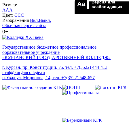
Версия для
Aa
Размер:
слабовидящих
A
A
A
Цвет:
C
C
C
Изображения
Вкл.
Выкл.
Обычная версия сайта
0+
Государственное бюджетное профессиональное
образовательное учреждение
«КУРГАНСКИЙ ГОСУДАРСТВЕННЫЙ КОЛЛЕДЖ»
г. Курган, пр. Конституции, 75, тел. +7(3522) 444-413,
mail@kurgancollege.ru
п.Увал ул. Миронова, 14, тел. +7(3522) 548-657