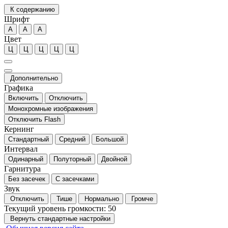
К содержанию
Шрифт
А
А
А
Цвет
Ц
Ц
Ц
Ц
Ц
Дополнительно
Графика
Включить
Отключить
Монохромные изображения
Отключить Flash
Кернинг
Стандартный
Средний
Большой
Интервал
Одинарный
Полуторный
Двойной
Гарнитура
Без засечек
С засечками
Звук
Отключить
Тише
Нормально
Громче
Текущий уровень громкости:
50
Вернуть стандартные настройки