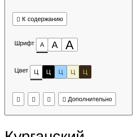
К содержанию
А
Шрифт
А
А
Цвет
Ц
Ц
Ц
Ц
Ц
Дополнительно
Курганский