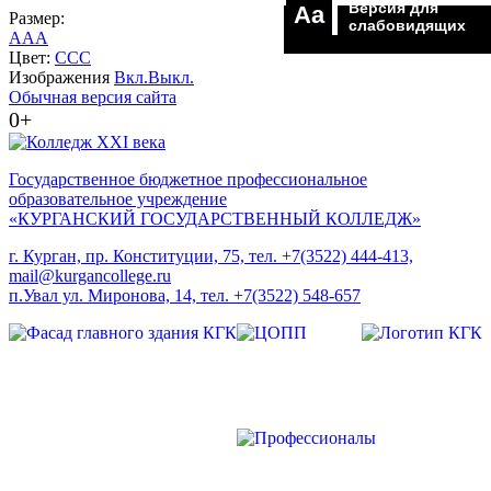
Версия для
Aa
Размер:
слабовидящих
A
A
A
Цвет:
C
C
C
Изображения
Вкл.
Выкл.
Обычная версия сайта
0+
Государственное бюджетное профессиональное
образовательное учреждение
«КУРГАНСКИЙ ГОСУДАРСТВЕННЫЙ КОЛЛЕДЖ»
г. Курган, пр. Конституции, 75, тел. +7(3522) 444-413,
mail@kurgancollege.ru
п.Увал ул. Миронова, 14, тел. +7(3522) 548-657