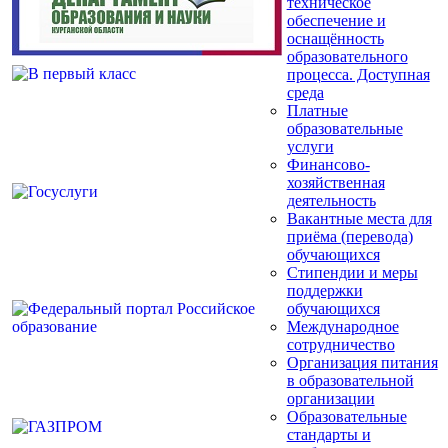
техническое
обеспечение и
оснащённость
образовательного
процесса. Доступная
среда
Платные
образовательные
услуги
Финансово-
хозяйственная
деятельность
Вакантные места для
приёма (перевода)
обучающихся
Стипендии и меры
поддержки
обучающихся
Международное
сотрудничество
Организация питания
в образовательной
организации
Образовательные
стандарты и