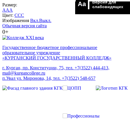
Версия для
Aa
Размер:
слабовидящих
A
A
A
Цвет:
C
C
C
Изображения
Вкл.
Выкл.
Обычная версия сайта
0+
Государственное бюджетное профессиональное
образовательное учреждение
«КУРГАНСКИЙ ГОСУДАРСТВЕННЫЙ КОЛЛЕДЖ»
г. Курган, пр. Конституции, 75, тел. +7(3522) 444-413,
mail@kurgancollege.ru
п.Увал ул. Миронова, 14, тел. +7(3522) 548-657