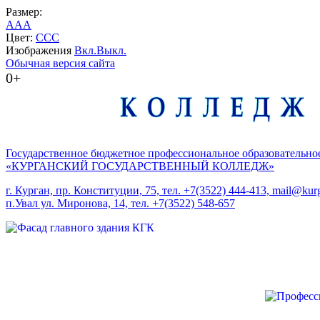
Размер:
A
A
A
Цвет:
C
C
C
Изображения
Вкл.
Выкл.
Обычная версия сайта
0+
Государственное бюджетное профессиональное образовательно
«КУРГАНСКИЙ ГОСУДАРСТВЕННЫЙ КОЛЛЕДЖ»
г. Курган, пр. Конституции, 75, тел. +7(3522) 444-413, mail@kurg
п.Увал ул. Миронова, 14, тел. +7(3522) 548-657