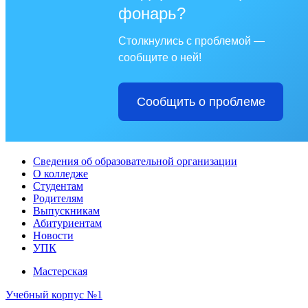
фонарь?
Столкнулись с проблемой —
сообщите о ней!
Сообщить о проблеме
Сведения об образовательной организации
О колледже
Студентам
Родителям
Выпускникам
Абитуриентам
Новости
УПК
Мастерская
Учебный корпус №1