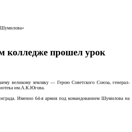
а Шумилова»
ом колледже прошел урок
шему великому земляку — Герою Советского Союза, генерал-
иотека им.А.К.Югова.
линграда. Именно 64-я армия под командованием Шумилова на