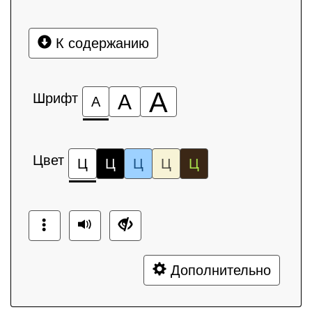
К содержанию
А
Шрифт
А
А
Цвет
Ц
Ц
Ц
Ц
Ц
Дополнительно