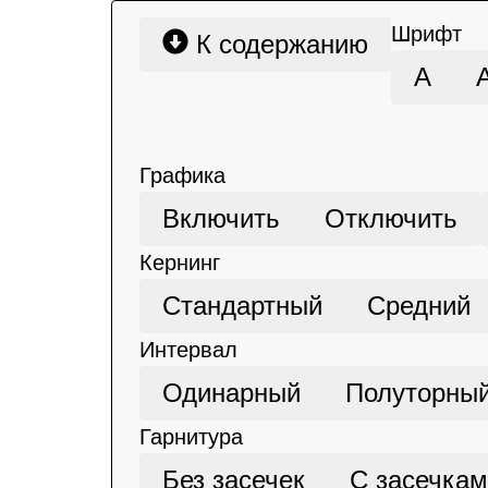
Шрифт
К содержанию
А
Графика
Включить
Отключить
Кернинг
Стандартный
Средний
Интервал
Одинарный
Полуторны
Гарнитура
Без засечек
С засечка