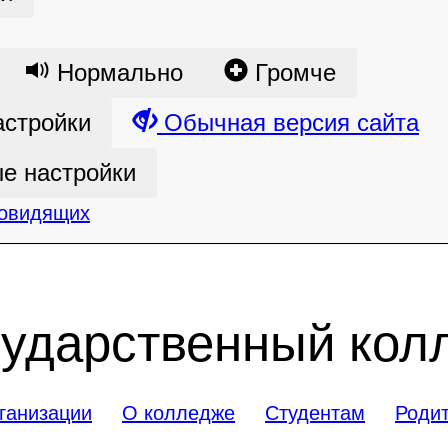
Нормально
Громче
астройки
Обычная версия сайта
е настройки
бовидящих
сударственный кол
ганизации
О колледже
Студентам
Роди