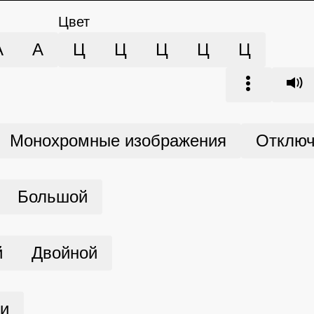
Цвет
А
А
Ц
Ц
Ц
Ц
Ц
Монохромные изображения
Отключ
Большой
й
Двойной
ми