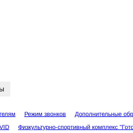
цы
телям
Режим звонков
Дополнительные обр
VID
Физкультурно-спортивный комплекс "Гото