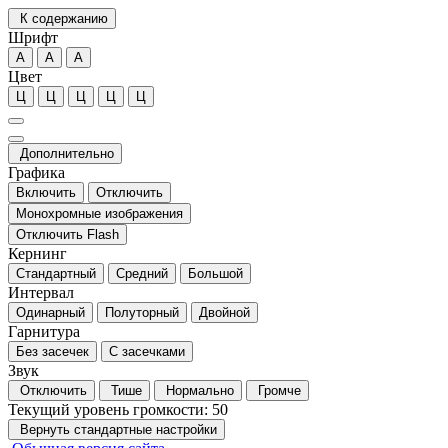
К содержанию
Шрифт
А
А
А
Цвет
Ц
Ц
Ц
Ц
Ц
Дополнительно
Графика
Включить
Отключить
Монохромные изображения
Отключить Flash
Кернинг
Стандартный
Средний
Большой
Интервал
Одинарный
Полуторный
Двойной
Гарнитура
Без засечек
С засечками
Звук
Отключить
Тише
Нормально
Громче
Текущий уровень громкости:
50
Вернуть стандартные настройки