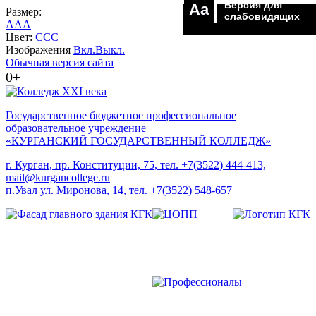
Версия для
Aa
Размер:
слабовидящих
A
A
A
Цвет:
C
C
C
Изображения
Вкл.
Выкл.
Обычная версия сайта
0+
Государственное бюджетное профессиональное
образовательное учреждение
«КУРГАНСКИЙ ГОСУДАРСТВЕННЫЙ КОЛЛЕДЖ»
г. Курган, пр. Конституции, 75, тел. +7(3522) 444-413,
mail@kurgancollege.ru
п.Увал ул. Миронова, 14, тел. +7(3522) 548-657