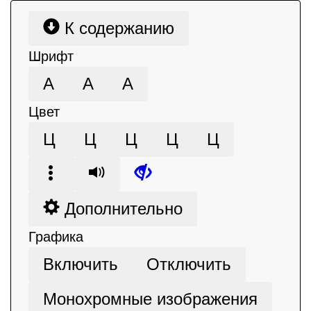
К содержанию
Шрифт
А
А
А
Цвет
Ц
Ц
Ц
Ц
Ц
Дополнительно
Графика
Включить
Отключить
Монохромные изображения