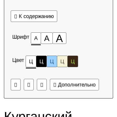
К содержанию
А
Шрифт
А
А
Цвет
Ц
Ц
Ц
Ц
Ц
Дополнительно
Курганский