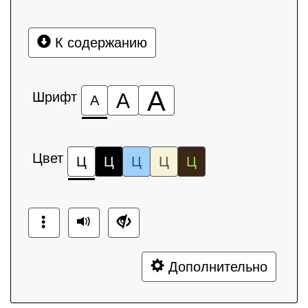
К содержанию
А
Шрифт
А
А
Цвет
Ц
Ц
Ц
Ц
Ц
Дополнительно