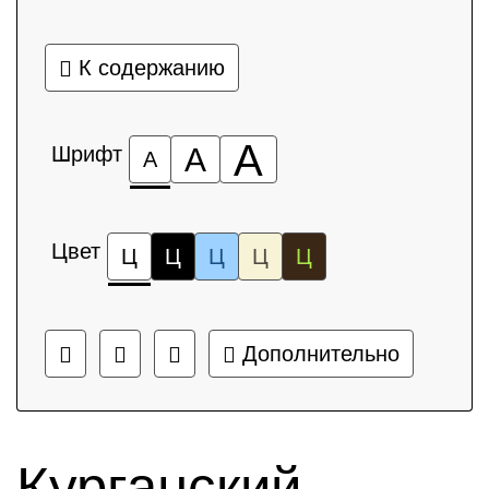
К содержанию
А
Шрифт
А
А
Цвет
Ц
Ц
Ц
Ц
Ц
Дополнительно
Курганский