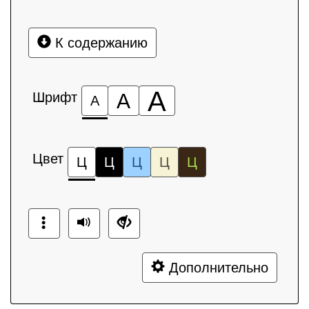
К содержанию
А
Шрифт
А
А
Цвет
Ц
Ц
Ц
Ц
Ц
Дополнительно