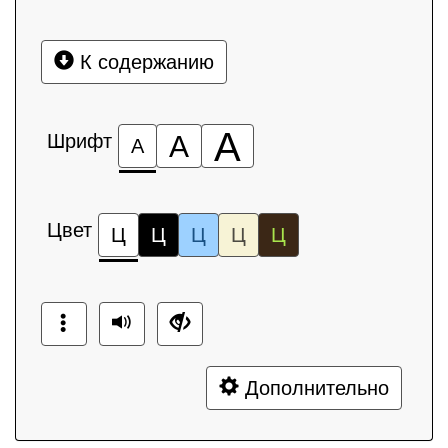
К содержанию
А
Шрифт
А
А
Цвет
Ц
Ц
Ц
Ц
Ц
Дополнительно