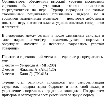
Организаторы обеспечили высокий уровень проведения
соревнований, и участники смогли полностью
сосредоточиться на игре. Турнир порадовал не только
стабильными результатами признанных лидеров, но и
громкими заявлениями новичков — некоторые дебютанты
показали игру высокого класса, удивив опытных соперников
и зрителей.
В перерывах между сетами и после финальных свистков в
зале царила атмосфера взаимовыручки: спортсмены
обсуждали моменты и искренне радовались успехам
товарищей.
По итогам соревнований места на пьедестале распределились
так:
1 место — Умарзода А. (МН-208)
2 место — Жижина А. (АРД-120)
3 место — Канц Д. (ТК-416)
Турнир стал отличной площадкой для самореализации
студентов, подарил заряд бодрости и внес свой вклад в
укрепление спортивных традиций колледжа. Поздравляем
призеров и благодарим всех участников за яркую борьбу!