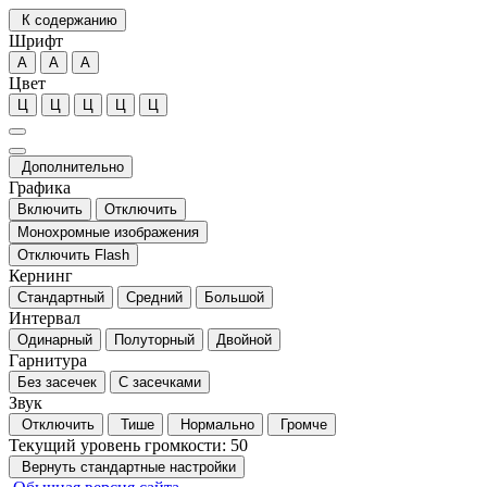
К содержанию
Шрифт
А
А
А
Цвет
Ц
Ц
Ц
Ц
Ц
Дополнительно
Графика
Включить
Отключить
Монохромные изображения
Отключить Flash
Кернинг
Стандартный
Средний
Большой
Интервал
Одинарный
Полуторный
Двойной
Гарнитура
Без засечек
С засечками
Звук
Отключить
Тише
Нормально
Громче
Текущий уровень громкости:
50
Вернуть стандартные настройки