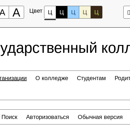
А
А
Цвет
Ц
Ц
Ц
Ц
Ц
сударственный кол
ганизации
О колледже
Студентам
Роди
Поиск
Авторизоваться
Обычная версия