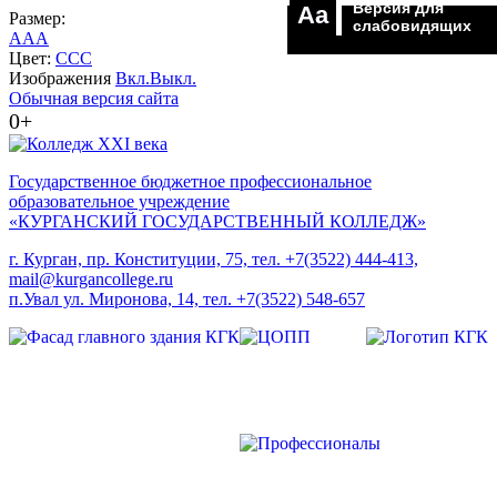
Версия для
Aa
Размер:
слабовидящих
A
A
A
Цвет:
C
C
C
Изображения
Вкл.
Выкл.
Обычная версия сайта
0+
Государственное бюджетное профессиональное
образовательное учреждение
«КУРГАНСКИЙ ГОСУДАРСТВЕННЫЙ КОЛЛЕДЖ»
г. Курган, пр. Конституции, 75, тел. +7(3522) 444-413,
mail@kurgancollege.ru
п.Увал ул. Миронова, 14, тел. +7(3522) 548-657