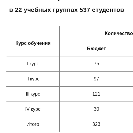
в 22 учебных группах 5
37
студентов
Количество
Курс обучения
Бюджет
I курс
75
I
I
курс
97
I
II
курс
121
I
V
курс
30
Итого
323