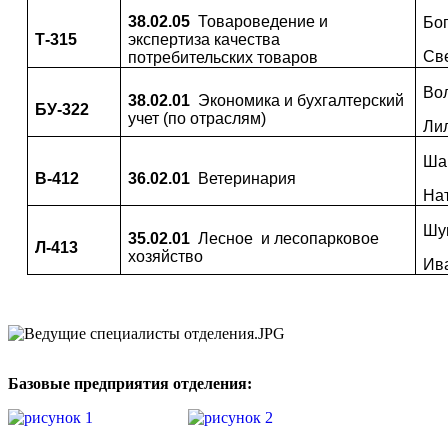
38.02.05
Товароведение и
Бо
Т-315
экспертиза качества
Св
потребительских товаров
Во
38.02.01
Экономика и бухгалтерский
БУ-322
учет (по отраслям)
Ли
Ша
В-412
36.02.01
Ветеринария
На
Шу
35.02.01
Лесное и лесопарковое
Л-413
хозяйство
Ив
Базовые предприятия отделения: