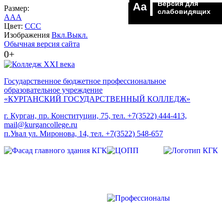
Версия для
Aa
Размер:
слабовидящих
A
A
A
Цвет:
C
C
C
Изображения
Вкл.
Выкл.
Обычная версия сайта
0+
Государственное бюджетное профессиональное
образовательное учреждение
«КУРГАНСКИЙ ГОСУДАРСТВЕННЫЙ КОЛЛЕДЖ»
г. Курган, пр. Конституции, 75, тел. +7(3522) 444-413,
mail@kurgancollege.ru
п.Увал ул. Миронова, 14, тел. +7(3522) 548-657