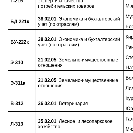
Т-215
экспертиза качества
Ма
потребительских товаров
Му
38.02.01
Экономика и бухгалтерский
БД-221к
учет (по отраслям)
Ел
Ки
38.02.01
Экономика и бухгалтерский
БУ-222к
учет (по отраслям)
Ра
Ст
21.02.05
Земельно-имущественные
Э-310
отношения
На
Во
21.02.05
Земельно-имущественные
Э-311к
отношения
Ли
Кур
В-312
36.02.01
Ветеринария
Юр
Га
35.02.01
Лесное и лесопарковое
Л-313
хозяйство
Ми