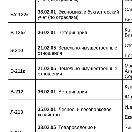
Са
38.02.01
Экономика и бухгалтерский
БУ-122
к
учет (по отраслям)
Ви
Ка
В-125к
36.02.01
Ветеринария
Вл
Ст
21.02.05
Земельно-имущественные
Э-210
отношения
Ел
Мо
21.02.05
Земельно-имущественные
Э-211к
Ал
отношения
Се
Кур
В-212
36.02.01
Ветеринария
Юр
Ил
35.02.01
Лесное и лесопарковое
Л-213
хозяйство
Ек
38.02.05
Товароведение и
Зи