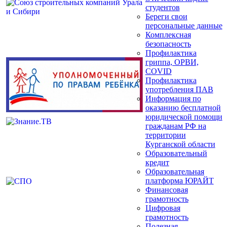
студентов
Береги свои
персональные данные
Комплексная
безопасность
Профилактика
гриппа, ОРВИ,
COVID
Профилактика
употребления ПАВ
Информация по
оказанию бесплатной
юридической помощи
гражданам РФ на
территории
Курганской области
Образовательный
кредит
Образовательная
платформа ЮРАЙТ
Финансовая
грамотность
Цифровая
грамотность
Полезная