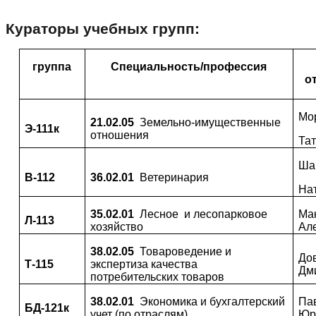
Кураторы учебных групп:
группа
Специальность/профессия
о
Мо
21.02.05
Земельно-имущественные
Э-111к
отношения
Тат
Ша
В-112
36.02.01
Ветеринария
На
35.02.01
Лесное и лесопарковое
Ма
Л-113
хозяйство
Ал
38.02.05
Товароведение и
До
Т-115
экспертиза качества
Дм
потребительских товаров
38.02.01
Экономика и бухгалтерский
Па
БД-121
к
учет (по отраслям)
Юр