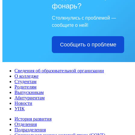
фонарь?
Столкнулись с проблемой —
сообщите о ней!
Сообщить о проблеме
Сведения об образовательной организации
О колледже
Студентам
Родителям
Выпускникам
Абитуриентам
Новости
УПК
История развития
Отделения
Подразделения