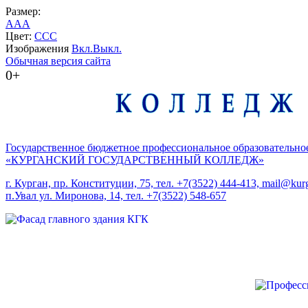
Размер:
A
A
A
Цвет:
C
C
C
Изображения
Вкл.
Выкл.
Обычная версия сайта
0+
Государственное бюджетное профессиональное образовательно
«КУРГАНСКИЙ ГОСУДАРСТВЕННЫЙ КОЛЛЕДЖ»
г. Курган, пр. Конституции, 75, тел. +7(3522) 444-413, mail@kurg
п.Увал ул. Миронова, 14, тел. +7(3522) 548-657