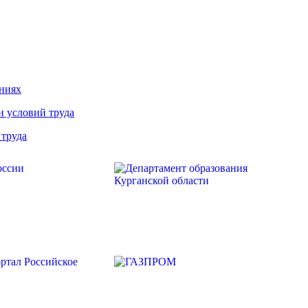
ениях
и условий труда
труда