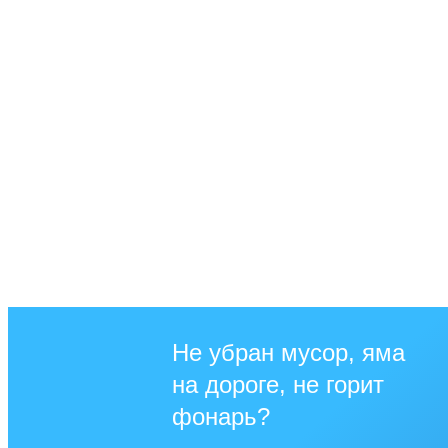
Не убран мусор, яма
на дороге, не горит
фонарь?