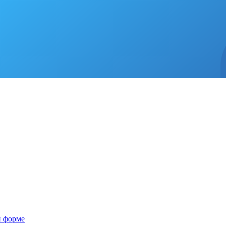
й форме