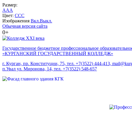
Размер:
A
A
A
Цвет:
C
C
C
Изображения
Вкл.
Выкл.
Обычная версия сайта
0+
Государственное бюджетное профессиональное образовательно
«КУРГАНСКИЙ ГОСУДАРСТВЕННЫЙ КОЛЛЕДЖ»
г. Курган, пр. Конституции, 75, тел. +7(3522) 444-413, mail@kurg
п.Увал ул. Миронова, 14, тел. +7(3522) 548-657