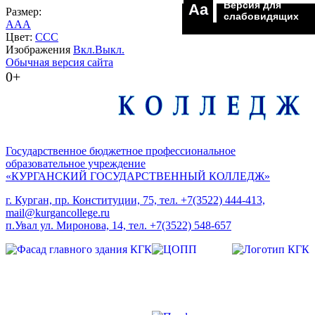
Версия для
Aa
Размер:
слабовидящих
A
A
A
Цвет:
C
C
C
Изображения
Вкл.
Выкл.
Обычная версия сайта
0+
Государственное бюджетное профессиональное
образовательное учреждение
«КУРГАНСКИЙ ГОСУДАРСТВЕННЫЙ КОЛЛЕДЖ»
г. Курган, пр. Конституции, 75, тел. +7(3522) 444-413,
mail@kurgancollege.ru
п.Увал ул. Миронова, 14, тел. +7(3522) 548-657