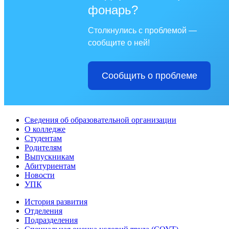
фонарь?
Столкнулись с проблемой —
сообщите о ней!
Сообщить о проблеме
Сведения об образовательной организации
О колледже
Студентам
Родителям
Выпускникам
Абитуриентам
Новости
УПК
История развития
Отделения
Подразделения