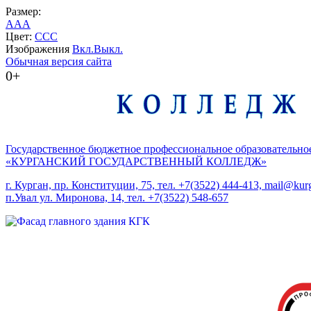
Размер:
A
A
A
Цвет:
C
C
C
Изображения
Вкл.
Выкл.
Обычная версия сайта
0+
Государственное бюджетное профессиональное образовательно
«КУРГАНСКИЙ ГОСУДАРСТВЕННЫЙ КОЛЛЕДЖ»
г. Курган, пр. Конституции, 75, тел. +7(3522) 444-413, mail@kurg
п.Увал ул. Миронова, 14, тел. +7(3522) 548-657