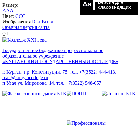
Версия для
Aa
Размер:
слабовидящих
A
A
A
Цвет:
C
C
C
Изображения
Вкл.
Выкл.
Обычная версия сайта
0+
Государственное бюджетное профессиональное
образовательное учреждение
«КУРГАНСКИЙ ГОСУДАРСТВЕННЫЙ КОЛЛЕДЖ»
г. Курган, пр. Конституции, 75, тел. +7(3522) 444-413,
mail@kurgancollege.ru
п.Увал ул. Миронова, 14, тел. +7(3522) 548-657