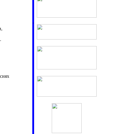
.
и,
.
нсиях