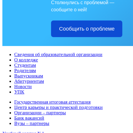
Столкнулись с проблемой —
сообщите о ней!
Сообщить о проблеме
Сведения об образовательной организации
О колледже
Студентам
Родителям
Выпускникам
Абитуриентам
Новости
УПК
Государственная итоговая аттестация
Центр карьеры и практической подготовки
Организации – партнеры
Банк вакансий
Вузы – партнеры