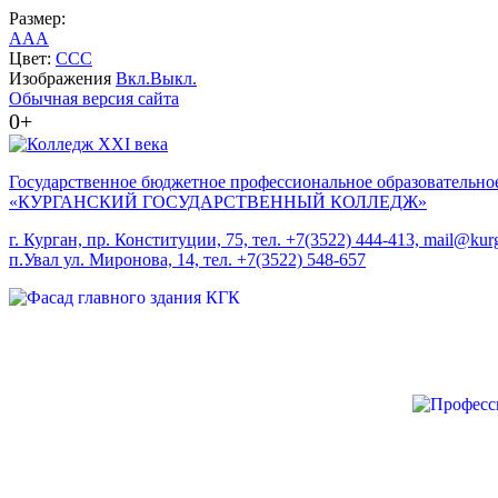
Размер:
A
A
A
Цвет:
C
C
C
Изображения
Вкл.
Выкл.
Обычная версия сайта
0+
Государственное бюджетное профессиональное образовательно
«КУРГАНСКИЙ ГОСУДАРСТВЕННЫЙ КОЛЛЕДЖ»
г. Курган, пр. Конституции, 75, тел. +7(3522) 444-413, mail@kurg
п.Увал ул. Миронова, 14, тел. +7(3522) 548-657