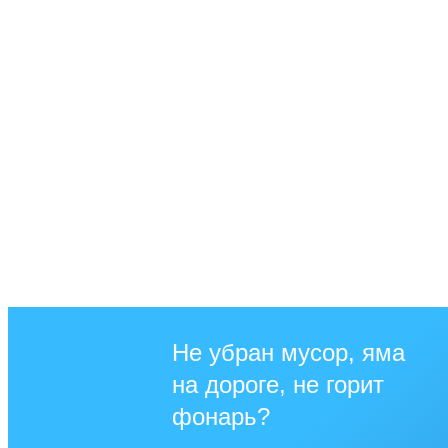
Не убран мусор, яма
на дороге, не горит
фонарь?