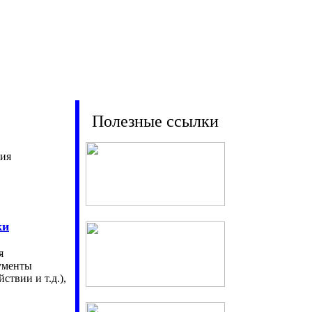
Полезные ссылки
ния
ки
я
ументы
йствии и т.д.),