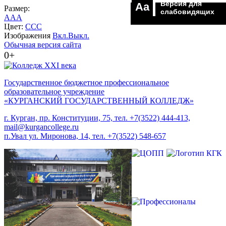
Версия для
Aa
Размер:
слабовидящих
A
A
A
Цвет:
C
C
C
Изображения
Вкл.
Выкл.
Обычная версия сайта
0+
Государственное бюджетное профессиональное
образовательное учреждение
«КУРГАНСКИЙ ГОСУДАРСТВЕННЫЙ КОЛЛЕДЖ»
г. Курган, пр. Конституции, 75, тел. +7(3522) 444-413,
mail@kurgancollege.ru
п.Увал ул. Миронова, 14, тел. +7(3522) 548-657