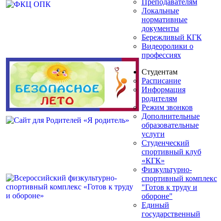
Преподавателям
Локальные
нормативные
документы
Бережливый КГК
Видеоролики о
профессиях
Студентам
Расписание
Информация
родителям
Режим звонков
Дополнительные
образовательные
услуги
Студенческий
спортивный клуб
«КГК»
Физкультурно-
спортивный комплекс
"Готов к труду и
обороне"
Единый
государственный