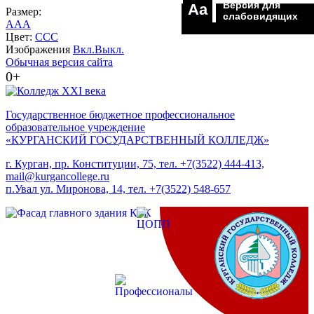
Версия для
Aa
Размер:
слабовидящих
A
A
A
Цвет:
C
C
C
Изображения
Вкл.
Выкл.
Обычная версия сайта
0+
Государственное бюджетное профессиональное
образовательное учреждение
«КУРГАНСКИЙ ГОСУДАРСТВЕННЫЙ КОЛЛЕДЖ»
г. Курган, пр. Конституции, 75, тел. +7(3522) 444-413,
mail@kurgancollege.ru
п.Увал ул. Миронова, 14, тел. +7(3522) 548-657