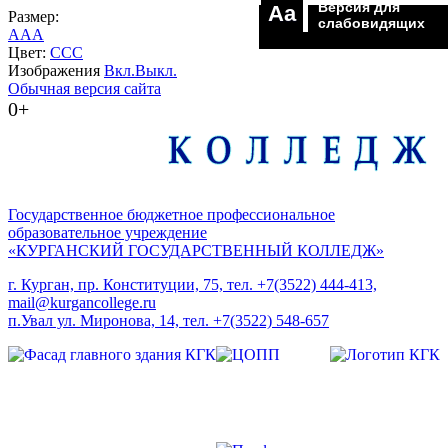
Версия для
Aa
Размер:
слабовидящих
A
A
A
Цвет:
C
C
C
Изображения
Вкл.
Выкл.
Обычная версия сайта
0+
Государственное бюджетное профессиональное
образовательное учреждение
«КУРГАНСКИЙ ГОСУДАРСТВЕННЫЙ КОЛЛЕДЖ»
г. Курган, пр. Конституции, 75, тел. +7(3522) 444-413,
mail@kurgancollege.ru
п.Увал ул. Миронова, 14, тел. +7(3522) 548-657