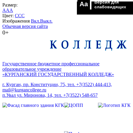
Версия для
Aa
Размер:
слабовидящих
A
A
A
Цвет:
C
C
C
Изображения
Вкл.
Выкл.
Обычная версия сайта
0+
Государственное бюджетное профессиональное
образовательное учреждение
«КУРГАНСКИЙ ГОСУДАРСТВЕННЫЙ КОЛЛЕДЖ»
г. Курган, пр. Конституции, 75, тел. +7(3522) 444-413,
mail@kurgancollege.ru
п.Увал ул. Миронова, 14, тел. +7(3522) 548-657