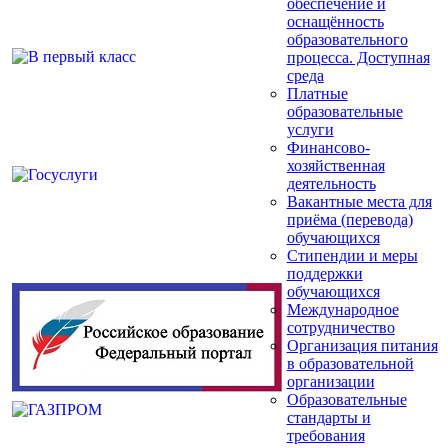
обеспечение и
оснащённость
образовательного
процесса. Доступная
среда
Платные
образовательные
услуги
Финансово-
хозяйственная
деятельность
Вакантные места для
приёма (перевода)
обучающихся
Стипендии и меры
поддержки
обучающихся
Международное
сотрудничество
Организация питания
в образовательной
организации
Образовательные
стандарты и
требования