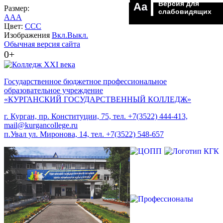
Версия для
Aa
Размер:
слабовидящих
A
A
A
Цвет:
C
C
C
Изображения
Вкл.
Выкл.
Обычная версия сайта
0+
Государственное бюджетное профессиональное
образовательное учреждение
«КУРГАНСКИЙ ГОСУДАРСТВЕННЫЙ КОЛЛЕДЖ»
г. Курган, пр. Конституции, 75, тел. +7(3522) 444-413,
mail@kurgancollege.ru
п.Увал ул. Миронова, 14, тел. +7(3522) 548-657