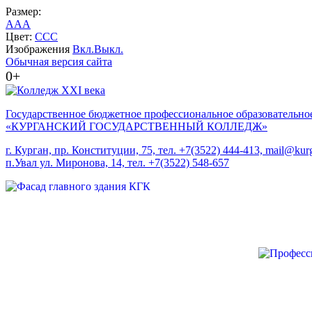
Размер:
A
A
A
Цвет:
C
C
C
Изображения
Вкл.
Выкл.
Обычная версия сайта
0+
Государственное бюджетное профессиональное образовательно
«КУРГАНСКИЙ ГОСУДАРСТВЕННЫЙ КОЛЛЕДЖ»
г. Курган, пр. Конституции, 75, тел. +7(3522) 444-413, mail@kurg
п.Увал ул. Миронова, 14, тел. +7(3522) 548-657