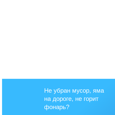
Не убран мусор, яма
на дороге, не горит
фонарь?