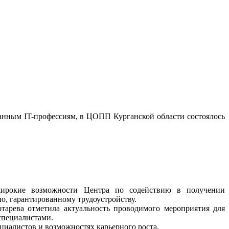
анным IT-профессиям, в ЦОПП Курганской области состоялось
широкие возможности Центра по содействию в получении
о, гарантированному трудоустройству.
тарева отметила актуальность проводимого мероприятия для
специалистами.
циалистов и возможностях карьерного роста.