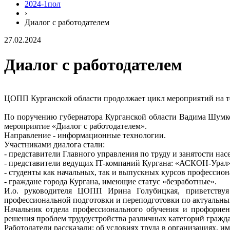
2024-1пол
›
Диалог с работодателем
27.02.2024
Диалог с работодателем
ЦОПП Курганской области продолжает цикл мероприятий на те
По поручению губернатора Курганской области Вадима Шумко
мероприятие «Диалог с работодателем».
Направление - информационные технологии.
Участниками диалога стали:
- представители Главного управления по труду и занятости нас
- представители ведущих IT-компаний Кургана: «АСКОН-Ура
- студенты как начальных, так и выпускных курсов профессио
- граждане города Кургана, имеющие статус «безработные».
И.о. руководителя ЦОПП Ирина Голубицкая, приветству
профессиональной подготовки и переподготовки по актуальным
Начальник отдела профессионального обучения и профориен
решения проблем трудоустройства различных категорий гражда
Работодатели рассказали: об условиях труда в организациях, 