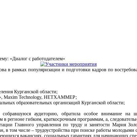
му: «Диалог с работодателем»
ва в рамках популяризации и подготовки кадров по востребов
еления Курганской области;
л», Maxim Technology, НЕТХАММЕР;
нальных образовательных организаций Курганской области;
я собравшуюся аудиторию, обратила особое внимание на 
 в регионе гибким, краткосрочным программам, а, следовательн
тации Главного управления по труду и занятости Мария Золо
н, в том числе – трудоустройства при поиске работы молодыми 
имеющихся вакансиях, социальных гарантиях для начинающих спе