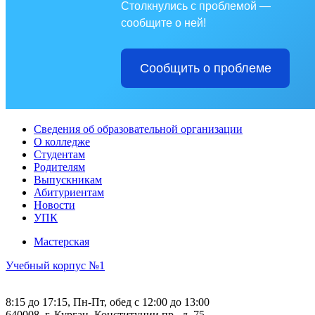
Столкнулись с проблемой —
сообщите о ней!
Сообщить о проблеме
Сведения об образовательной организации
О колледже
Студентам
Родителям
Выпускникам
Абитуриентам
Новости
УПК
Мастерская
Учебный корпус №1
8:15 до 17:15, Пн-Пт, обед с 12:00 до 13:00
640008, г. Курган, Конституции пр., д. 75