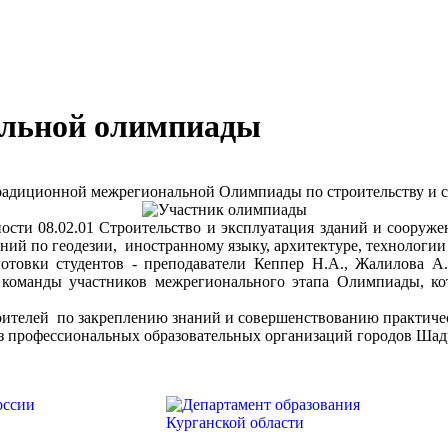
альной олимпиады
традиционной межрегиональной Олимпиады по строительству и 
ности 08.02.01 Строительство и эксплуатация зданий и сооруже
ий по геодезии, иностранному языку, архитектуре, технологии
товки студентов - преподаватели Кеппер Н.А., Жалилова А.Р
 команды участников межрегионального этапа Олимпиады, кот
роителей по закреплению знаний и совершенствованию практич
з профессиональных образовательных организаций городов Шад