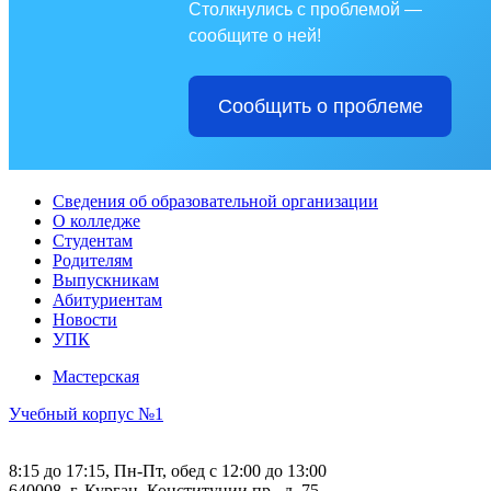
Столкнулись с проблемой —
сообщите о ней!
Сообщить о проблеме
Сведения об образовательной организации
О колледже
Студентам
Родителям
Выпускникам
Абитуриентам
Новости
УПК
Мастерская
Учебный корпус №1
8:15 до 17:15, Пн-Пт, обед с 12:00 до 13:00
640008, г. Курган, Конституции пр., д. 75