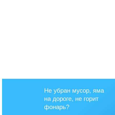
Не убран мусор, яма
на дороге, не горит
фонарь?