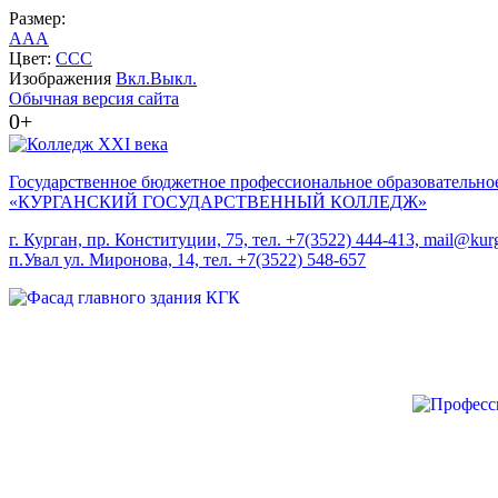
Размер:
A
A
A
Цвет:
C
C
C
Изображения
Вкл.
Выкл.
Обычная версия сайта
0+
Государственное бюджетное профессиональное образовательно
«КУРГАНСКИЙ ГОСУДАРСТВЕННЫЙ КОЛЛЕДЖ»
г. Курган, пр. Конституции, 75, тел. +7(3522) 444-413, mail@kurg
п.Увал ул. Миронова, 14, тел. +7(3522) 548-657