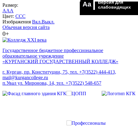
Версия для
Aa
Размер:
слабовидящих
A
A
A
Цвет:
C
C
C
Изображения
Вкл.
Выкл.
Обычная версия сайта
0+
Государственное бюджетное профессиональное
образовательное учреждение
«КУРГАНСКИЙ ГОСУДАРСТВЕННЫЙ КОЛЛЕДЖ»
г. Курган, пр. Конституции, 75, тел. +7(3522) 444-413,
mail@kurgancollege.ru
п.Увал ул. Миронова, 14, тел. +7(3522) 548-657