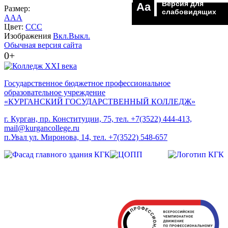
Версия для
Aa
Размер:
слабовидящих
A
A
A
Цвет:
C
C
C
Изображения
Вкл.
Выкл.
Обычная версия сайта
0+
Государственное бюджетное профессиональное
образовательное учреждение
«КУРГАНСКИЙ ГОСУДАРСТВЕННЫЙ КОЛЛЕДЖ»
г. Курган, пр. Конституции, 75, тел. +7(3522) 444-413,
mail@kurgancollege.ru
п.Увал ул. Миронова, 14, тел. +7(3522) 548-657