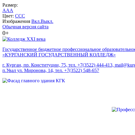
Размер:
A
A
A
Цвет:
C
C
C
Изображения
Вкл.
Выкл.
Обычная версия сайта
0+
Государственное бюджетное профессиональное образовательно
«КУРГАНСКИЙ ГОСУДАРСТВЕННЫЙ КОЛЛЕДЖ»
г. Курган, пр. Конституции, 75, тел. +7(3522) 444-413, mail@kurg
п.Увал ул. Миронова, 14, тел. +7(3522) 548-657