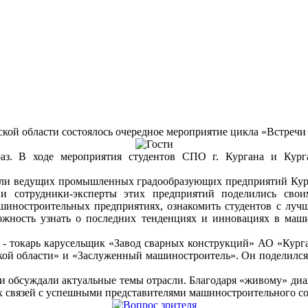
кой области состоялось очередное мероприятие цикла «Встреч
аз. В ходе мероприятия студентов СПО г. Кургана и Кург
ители ведущих промышленных градообразующих предприятий Ку
трудники-эксперты этих предприятий поделились своим
шиностроительных предприятиях, ознакомить студентов с луч
можность узнать о последних тенденциях и инновациях в маш
- токарь карусельщик «Завод сварных конструкций» АО «Курга
ой области» и «Заслуженный машиностроитель». Он поделился 
и обсуждали актуальные темы отрасли. Благодаря «живому» диа
ых связей с успешными представителями машиностроительного с