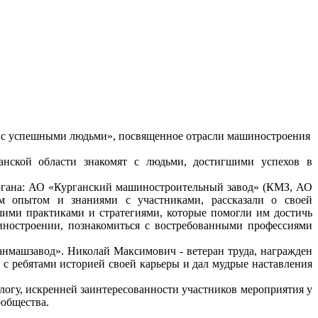
и с успешными людьми», посвященное отрасли машиностроения
анской области знакомят с людьми, достигшими успехов в
ргана: АО «Курганский машиностроительный завод» (КМЗ, АО
 опытом и знаниями с участниками, рассказали о своей
шими практиками и стратегиями, которые помогли им достичь
иностроении, познакомиться с востребованными профессиями
нмашзавод». Николай Максимович - ветеран труда, награжден
с ребятами историей своей карьеры и дал мудрые наставления
логу, искренней заинтересованности участников мероприятия у
ообщества.