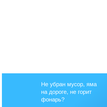
Не убран мусор, яма
на дороге, не горит
фонарь?