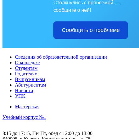
Столкнулись с проблемой —
сообщите о ней!
Сообщить о проблеме
Сведения об образовательной организации
О колледже
Студентам
Родителям
Выпускникам
Абитуриентам
Новости
УПК
Мастерская
Учебный корпус №1
8:15 до 17:15, Пн-Пт, обед с 12:00 до 13:00
640008, г. Курган, Конституции пр., д. 75