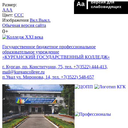
Версия для
Aa
Размер:
слабовидящих
A
A
A
Цвет:
C
C
C
Изображения
Вкл.
Выкл.
Обычная версия сайта
0+
Государственное бюджетное профессиональное
образовательное учреждение
«КУРГАНСКИЙ ГОСУДАРСТВЕННЫЙ КОЛЛЕДЖ»
г. Курган, пр. Конституции, 75, тел. +7(3522) 444-413,
mail@kurgancollege.ru
п.Увал ул. Миронова, 14, тел. +7(3522) 548-657