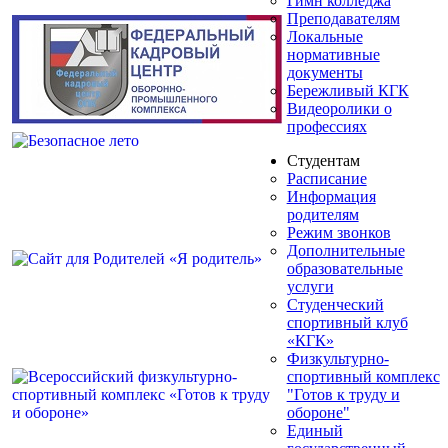
Гимн колледжа
Преподавателям
Локальные
нормативные
документы
Бережливый КГК
Видеоролики о
профессиях
Студентам
Расписание
Информация
родителям
Режим звонков
Дополнительные
образовательные
услуги
Студенческий
спортивный клуб
«КГК»
Физкультурно-
спортивный комплекс
"Готов к труду и
обороне"
Единый