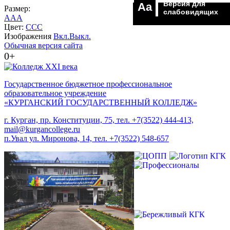
Версия для
Aa
Размер:
слабовидящих
A
A
A
Цвет:
C
C
C
Изображения
Вкл.
Выкл.
Обычная версия сайта
0+
Государственное бюджетное профессиональное
образовательное учреждение
«КУРГАНСКИЙ ГОСУДАРСТВЕННЫЙ КОЛЛЕДЖ»
г. Курган, пр. Конституции, 75, тел. +7(3522) 444-413,
mail@kurgancollege.ru
п.Увал ул. Миронова, 14, тел. +7(3522) 548-657