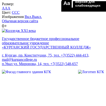
Версия для
Aa
Размер:
слабовидящих
A
A
A
Цвет:
C
C
C
Изображения
Вкл.
Выкл.
Обычная версия сайта
0+
Государственное бюджетное профессиональное
образовательное учреждение
«КУРГАНСКИЙ ГОСУДАРСТВЕННЫЙ КОЛЛЕДЖ»
г. Курган, пр. Конституции, 75, тел. +7(3522) 444-413,
mail@kurgancollege.ru
п.Увал ул. Миронова, 14, тел. +7(3522) 548-657