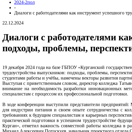
2024-2пол
›
Диалоги с работодателями как инструмент успешного тр
22.12.2024
Диалоги с работодателями ка
подходы, проблемы, перспект
19 декабря 2024 года на базе ГБПОУ «Курганский государстве
трудоустройства выпускников: подходы, проблемы, перспект
студентами работы и учёбы, намечены векторы развития пар
Выступая с приветственным словом, директор колледжа Татьян
внимание на необходимость разработки инновационных мето
специалистам с процессом их профессиональной подготовки.
В ходе конференции выступили представители предприятий:
для индустрии питания и своем опыте сотрудничества с ко
требованиях к будущим специалистам и карьерных перспектив
практической подготовки в успешном трудоустройстве будущ
Курган», отметил важность совместной работы колледжа в 
Михаил Алексеевич Потоскуев, начальник проектного отдела 