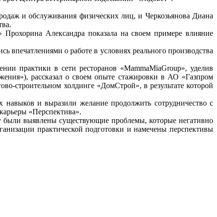
родаж и обслуживания физических лиц, и Черкозьянова Диана
тва.
 Прохорина Александра показала на своем примере влияние
сь впечатлениями о работе в условиях реального производства
дении практики в сети ресторанов «MammaMiaGroup», уделив
жения»), рассказал о своем опыте стажировки в АО «Газпром
ово-строительном холдинге «ДомСтрой», в результате которой
х навыков и выразили желание продолжить сотрудничество с
 карьеры «Перспектива».
му были выявлены существующие проблемы, которые негативно
рганизации практической подготовки и намечены перспективы