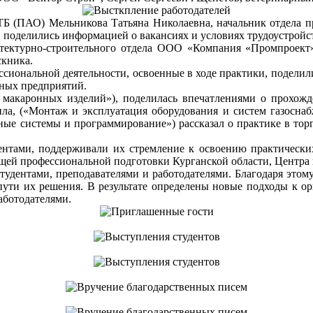
Б (ПАО) Мельникова Татьяна Николаевна, начальник отдела п
 поделились информацией о вакансиях и условиях трудоустройс
тектурно-строительного отдела ООО «Компания «Промпроект»
скника.
сиональной деятельности, освоенные в ходе практики, поделили
ьных предприятий.
и макаронных изделий»), поделилась впечатлениями о прохож
ила, («Монтаж и эксплуатация оборудования и систем газоснаб
ые системы и программирование») рассказал о практике в торг
дентами, поддерживали их стремление к освоению практически
ющей профессиональной подготовки Курганской области, Центра
студентами, преподавателями и работодателями. Благодаря это
пути их решения. В результате определены новые подходы к о
аботодателями.