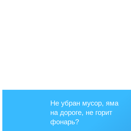
Не убран мусор, яма
на дороге, не горит
фонарь?