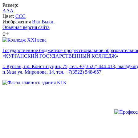
Размер:
A
A
A
Цвет:
C
C
C
Изображения
Вкл.
Выкл.
Обычная версия сайта
0+
Государственное бюджетное профессиональное образовательно
«КУРГАНСКИЙ ГОСУДАРСТВЕННЫЙ КОЛЛЕДЖ»
г. Курган, пр. Конституции, 75, тел. +7(3522) 444-413, mail@kurg
п.Увал ул. Миронова, 14, тел. +7(3522) 548-657