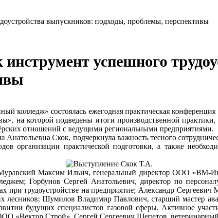
удоустройства выпускников: подходы, проблемы, перспективы
к инструмент успешного трудо
ивы
нный колледж» состоялась ежегодная практическая конференция
ивы», на которой подведены итоги производственной практики,
тнёрских отношений с ведущими региональными предприятиями.
а Анатольевна Скок, подчеркнула важность тесного сотрудничес
дов организации практической подготовки, а также необходи
 Муравский Максим Ильич, генеральный директор ООО «ВМ-Инве
лледжем; Горбунов Сергей Анатольевич, директор по персона
ах при трудоустройстве на предприятие; Александр Сергеевич 
их лесников; Шумилов Владимир Павлович, старший мастер ав
развитии будущих специалистов газовой сферы. Активное учас
ООО «Вектор Строй», Сергей Сергеевич Щепетов, ветеринарный