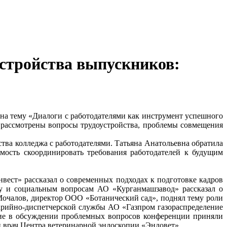
устройства выпускников:
 на тему «Диалоги с работодателями как инструмент успешного
 рассмотрены вопросы трудоустройства, проблемы совмещения
тва колледжа с работодателями. Татьяна Анатольевна обратила
мость скоординировать требования работодателей к будущим
ст» рассказал о современных подходах к подготовке кадров
лу и социальным вопросам АО «Курганмашзавод» рассказал о
Мочалов, директор ООО «Ботанический сад», поднял тему роли
арийно-диспетчерской службы АО «Газпром газораспределение
тие в обсуждении проблемных вопросов конференции приняли
 врач Центра ветеринарной эндоскопии «Эндовет».