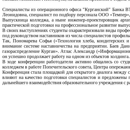
Специалисты из операционного офиса "Курганский" Банка ВТ
Леонидовна, специалист по подбору персонала ООО «Темпер»,
Выпускница колледжа, а ныне инженер-проектировщик архи
практической подготовки на профессиональное развитие выпу
В своих выступлениях студенты охарактеризовали виды профес
под руководством наставников из числа специалистов профил
Так, Пономарева Софья («Технология хлеба, кондитерских 
внимание системе наставничества на предприятии. Баев Дан
газораспределение Курган». Атлас Александр («Информационн
он успешно продолжает работу на одном из объектов холдинга.
В ходе конференции работодатели активно общались со сту
колледжем в работе Попечительского совета, Центра опережа
Конференция стала площадкой для открытого диалога между 
влияют на качество подготовки специалистов и предложены 
дальнейшего взаимодействия образовательного учреждения с р