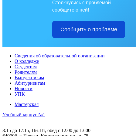
Столкнулись с проблемой —
сообщите о ней!
Сообщить о проблеме
Сведения об образовательной организации
О колледже
Студентам
Родителям
Выпускникам
Абитуриентам
Новости
УПК
Мастерская
Учебный корпус №1
8:15 до 17:15, Пн-Пт, обед с 12:00 до 13:00
640008, г. Курган, Конституции пр., д. 75