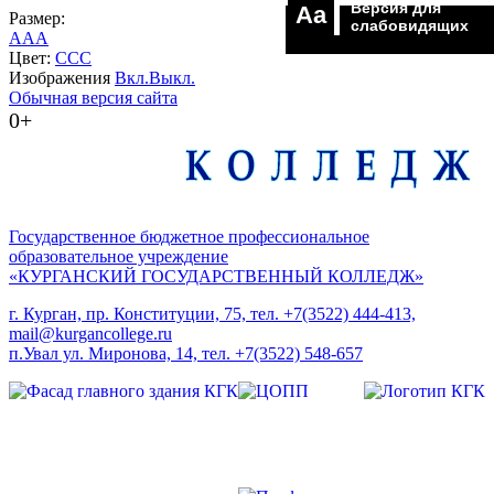
Версия для
Aa
Размер:
слабовидящих
A
A
A
Цвет:
C
C
C
Изображения
Вкл.
Выкл.
Обычная версия сайта
0+
Государственное бюджетное профессиональное
образовательное учреждение
«КУРГАНСКИЙ ГОСУДАРСТВЕННЫЙ КОЛЛЕДЖ»
г. Курган, пр. Конституции, 75, тел. +7(3522) 444-413,
mail@kurgancollege.ru
п.Увал ул. Миронова, 14, тел. +7(3522) 548-657