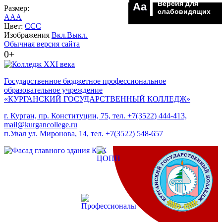
Версия для
Aa
Размер:
слабовидящих
A
A
A
Цвет:
C
C
C
Изображения
Вкл.
Выкл.
Обычная версия сайта
0+
Государственное бюджетное профессиональное
образовательное учреждение
«КУРГАНСКИЙ ГОСУДАРСТВЕННЫЙ КОЛЛЕДЖ»
г. Курган, пр. Конституции, 75, тел. +7(3522) 444-413,
mail@kurgancollege.ru
п.Увал ул. Миронова, 14, тел. +7(3522) 548-657